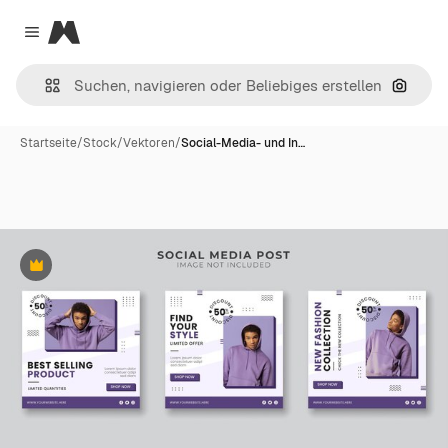
Magnific
Close menu
Nach B
Startseite
/
Stock
/
Vektoren
/
Social-Media- und In…
Premium