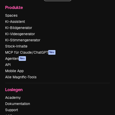
Produkte
Spaces
KI-Assistent
KI-Bildgenerator
KI-Videogenerator
KI-Stimmengenerator
Stock-Inhalte
MCP für Claude/ChatGPT
Neu
Agenten
Neu
API
Mobile App
Alle Magnific-Tools
Loslegen
Academy
Dokumentation
Support