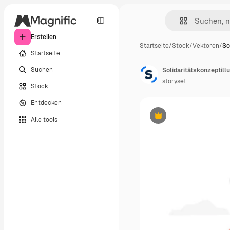
Erstellen
Startseite
/
Stock
/
Vektoren
/
So
Startseite
Suchen
Solidaritätskonzeptillu
storyset
Stock
Entdecken
Alle tools
Premium