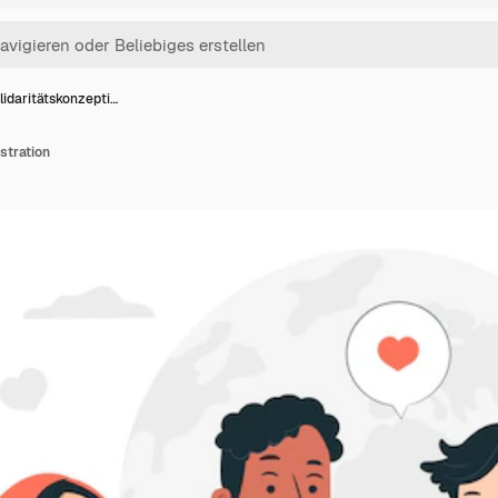
lidaritätskonzepti…
stration