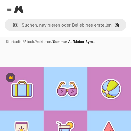
Magnific
Close menu
Nach B
Startseite
/
Stock
/
Vektoren
/
Sommer Aufkleber Sym…
Premium