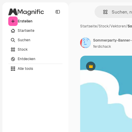
Erstellen
Startseite
/
Stock
/
Vektoren
/
So
Startseite
Suchen
ferdichack
Stock
Entdecken
Alle tools
Premium