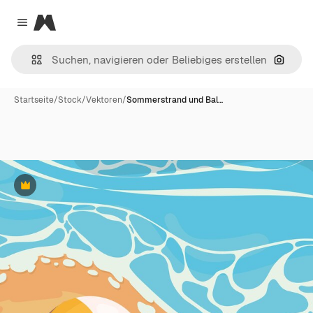
Magnific
Close menu
Nach B
Startseite
/
Stock
/
Vektoren
/
Sommerstrand und Bal…
Premium