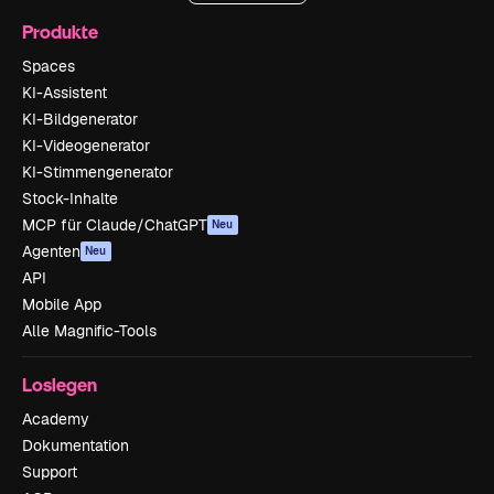
Produkte
Spaces
KI-Assistent
KI-Bildgenerator
KI-Videogenerator
KI-Stimmengenerator
Stock-Inhalte
MCP für Claude/ChatGPT
Neu
Agenten
Neu
API
Mobile App
Alle Magnific-Tools
Loslegen
Academy
Dokumentation
Support