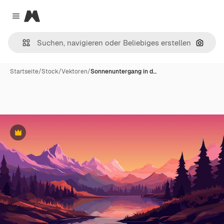
Magnific
Close menu
Nach B
Startseite
/
Stock
/
Vektoren
/
Sonnenuntergang in d…
Premium