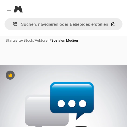
Magnific
Close menu
Nach B
Startseite
/
Stock
/
Vektoren
/
Sozialen Medien
Premium