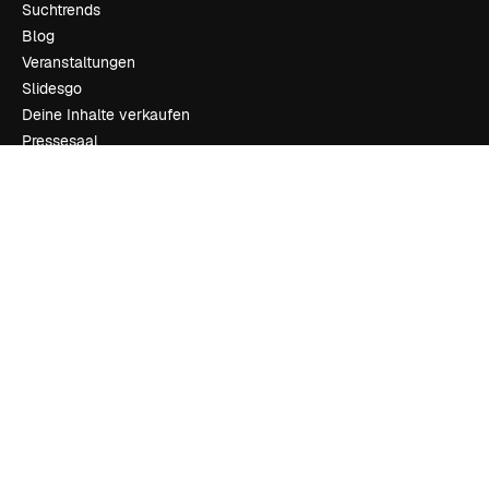
Suchtrends
Blog
Veranstaltungen
Slidesgo
Deine Inhalte verkaufen
Pressesaal
Suchst du nach magnific.ai
Kontakt aufnehmen
Kundensupport
Instagram
YouTube
LinkedIn
TikTok
Discord
X
Reddit