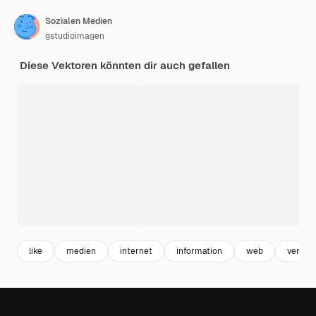
Sozialen Medien
gstudioimagen
Diese Vektoren könnten dir auch gefallen
like
medien
internet
information
web
verbin