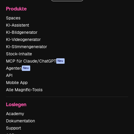
Produkte
Spaces
KI-Assistent
KI-Bildgenerator
KI-Videogenerator
KI-Stimmengenerator
Stock-Inhalte
MCP für Claude/ChatGPT
Neu
Agenten
Neu
API
Mobile App
Alle Magnific-Tools
Loslegen
Academy
Dokumentation
Support