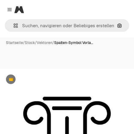
Magnific
Close menu
Nach B
Startseite
/
Stock
/
Vektoren
/
Spalten-Symbol Vorla…
Premium