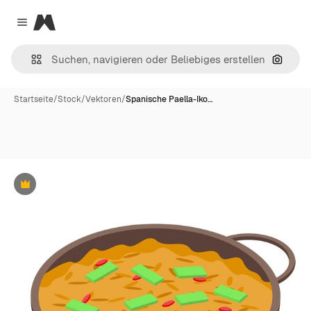
Magnific
Close menu
Nach B
Startseite
/
Stock
/
Vektoren
/
Spanische Paella-Iko…
Premium