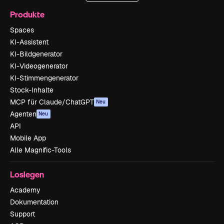
Produkte
Spaces
KI-Assistent
KI-Bildgenerator
KI-Videogenerator
KI-Stimmengenerator
Stock-Inhalte
MCP für Claude/ChatGPT
Neu
Agenten
Neu
API
Mobile App
Alle Magnific-Tools
Loslegen
Academy
Dokumentation
Support