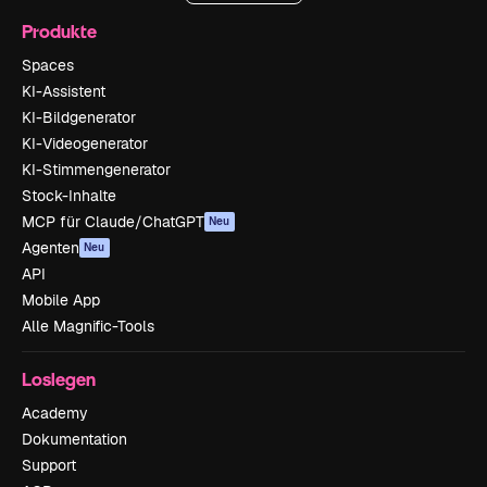
Produkte
Spaces
KI-Assistent
KI-Bildgenerator
KI-Videogenerator
KI-Stimmengenerator
Stock-Inhalte
MCP für Claude/ChatGPT
Neu
Agenten
Neu
API
Mobile App
Alle Magnific-Tools
Loslegen
Academy
Dokumentation
Support