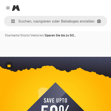
Magnific
Close menu
Nach B
Startseite
/
Stock
/
Vektoren
/
Sparen Sie bis zu 50…
Premium