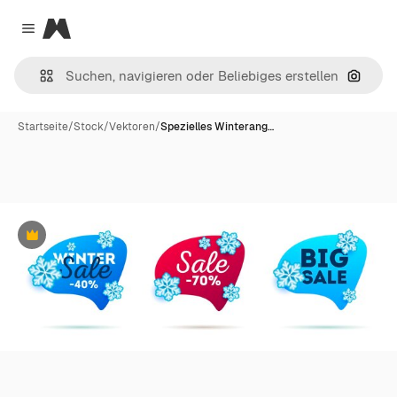
Magnific
Close menu
Nach B
Startseite
/
Stock
/
Vektoren
/
Spezielles Winterang…
Premium