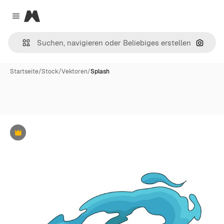
Magnific
Close menu
Nach B
Startseite
/
Stock
/
Vektoren
/
Splash
Premium