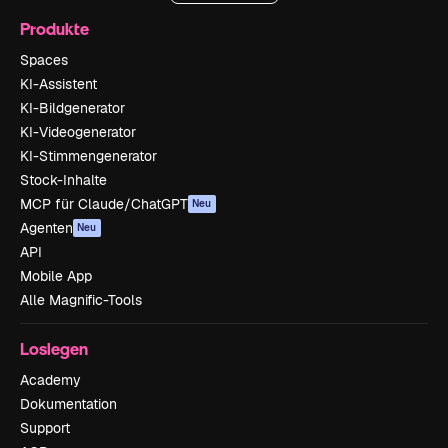
Produkte
Spaces
KI-Assistent
KI-Bildgenerator
KI-Videogenerator
KI-Stimmengenerator
Stock-Inhalte
MCP für Claude/ChatGPT
Neu
Agenten
Neu
API
Mobile App
Alle Magnific-Tools
Loslegen
Academy
Dokumentation
Support