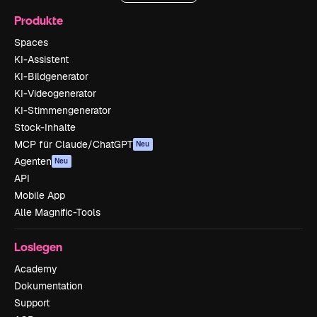
Produkte
Spaces
KI-Assistent
KI-Bildgenerator
KI-Videogenerator
KI-Stimmengenerator
Stock-Inhalte
MCP für Claude/ChatGPT
Neu
Agenten
Neu
API
Mobile App
Alle Magnific-Tools
Loslegen
Academy
Dokumentation
Support