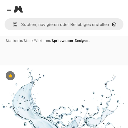
Magnific
Close menu
Nach B
Startseite
/
Stock
/
Vektoren
/
Spritzwasser-Designe…
Premium