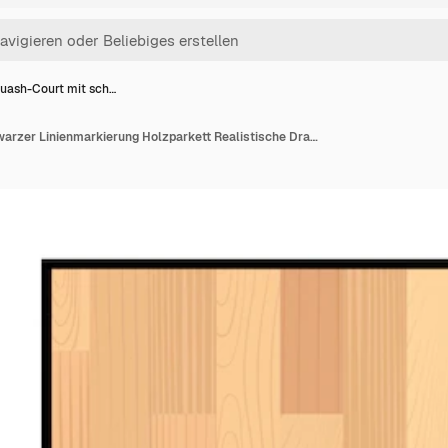
uash-Court mit sch…
Squash-Court mit schwarzer Linienmarkierung Holzparkett Realistische Draufsicht des Spielplatzes mit Hartholzboden Indoor-Spiele Isolierte flache Vektordarstellung auf weißem Hintergrund