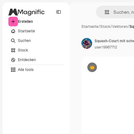
Erstellen
Startseite
/
Stock
/
Vektoren
/
Sq
Startseite
Suchen
user19987712
Stock
Entdecken
Alle tools
Premium