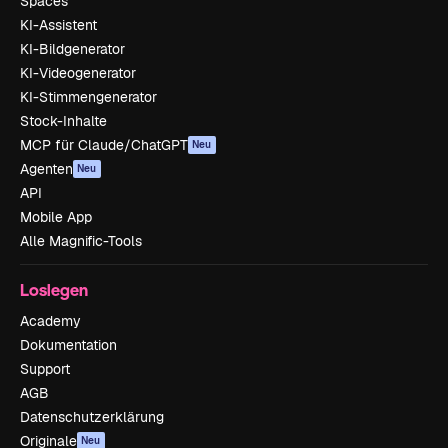
Spaces
KI-Assistent
KI-Bildgenerator
KI-Videogenerator
KI-Stimmengenerator
Stock-Inhalte
MCP für Claude/ChatGPT
Neu
Agenten
Neu
API
Mobile App
Alle Magnific-Tools
Loslegen
Academy
Dokumentation
Support
AGB
Datenschutzerklärung
Originale
Neu