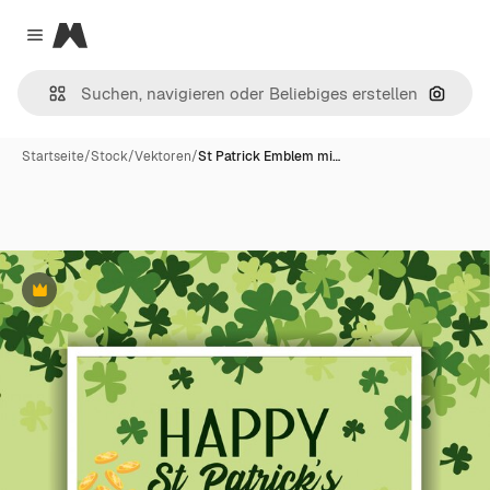
Magnific
Close menu
Nach B
Startseite
/
Stock
/
Vektoren
/
St Patrick Emblem mi…
Premium