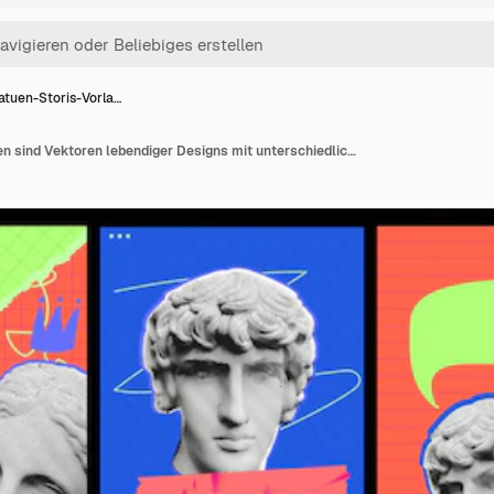
atuen-Storis-Vorla…
Statuen-Storis-Vorlagen sind Vektoren lebendiger Designs mit unterschiedlichen Texturen und trendigen Collagen