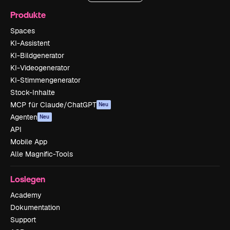
Produkte
Spaces
KI-Assistent
KI-Bildgenerator
KI-Videogenerator
KI-Stimmengenerator
Stock-Inhalte
MCP für Claude/ChatGPT
Neu
Agenten
Neu
API
Mobile App
Alle Magnific-Tools
Loslegen
Academy
Dokumentation
Support