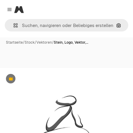
Magnific
Close menu
Nach B
Startseite
/
Stock
/
Vektoren
/
Stein, Logo, Vektor,…
Premium