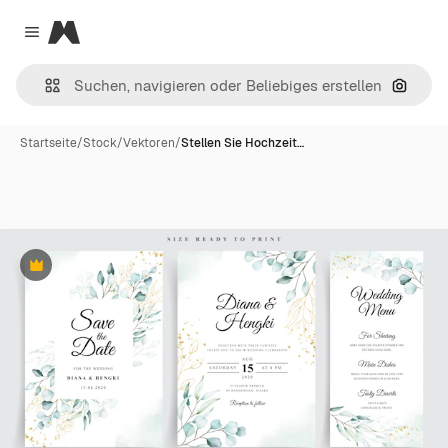
Magnific
Close menu
Nach B
Startseite
/
Stock
/
Vektoren
/
Stellen Sie Hochzeit…
Premium