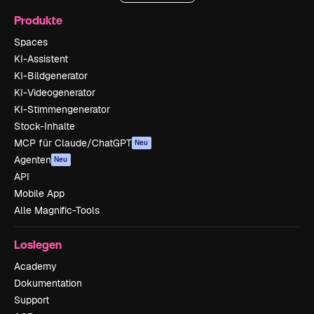
Produkte
Spaces
KI-Assistent
KI-Bildgenerator
KI-Videogenerator
KI-Stimmengenerator
Stock-Inhalte
MCP für Claude/ChatGPT
Neu
Agenten
Neu
API
Mobile App
Alle Magnific-Tools
Loslegen
Academy
Dokumentation
Support