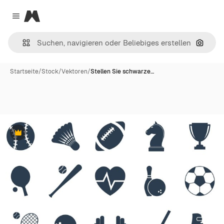
Magnific
Close menu
Nach B
Startseite
/
Stock
/
Vektoren
/
Stellen Sie schwarze…
Premium