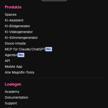
Produkte
Spaces
KI-Assistent
KI-Bildgenerator
KI-Videogenerator
KI-Stimmengenerator
Stock-Inhalte
MCP für Claude/ChatGPT
Neu
Agenten
Neu
API
Mobile App
Alle Magnific-Tools
Loslegen
Academy
Dokumentation
Support