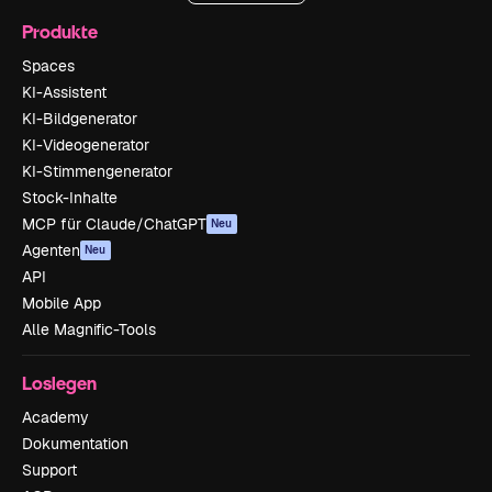
Produkte
Spaces
KI-Assistent
KI-Bildgenerator
KI-Videogenerator
KI-Stimmengenerator
Stock-Inhalte
MCP für Claude/ChatGPT
Neu
Agenten
Neu
API
Mobile App
Alle Magnific-Tools
Loslegen
Academy
Dokumentation
Support