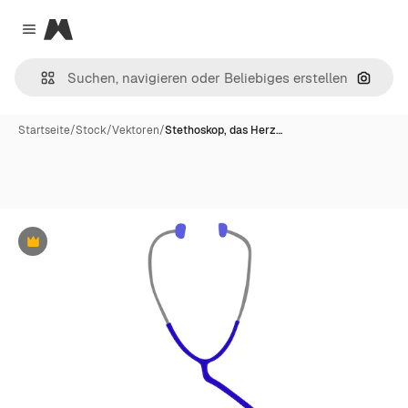
Magnific
Close menu
Nach B
Startseite
/
Stock
/
Vektoren
/
Stethoskop, das Herz…
Premium