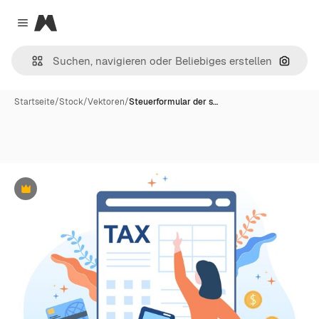
Magnific
Close menu
Nach B
Startseite
/
Stock
/
Vektoren
/
Steuerformular der s…
Premium