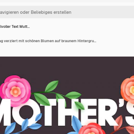
ilvoller Text Mutt…
Stilvoller Text Muttertag verziert mit schönen Blumen auf braunem Hintergrund. Web-Banner