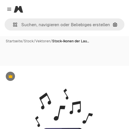
Magnific
Close menu
Nach B
Startseite
/
Stock
/
Vektoren
/
Stock-Ikonen der Lau…
Premium