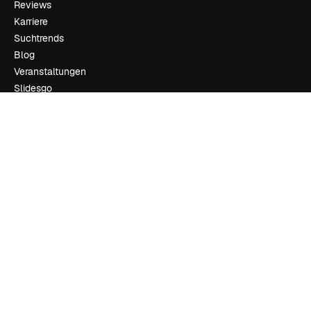
Reviews
Karriere
Suchtrends
Blog
Veranstaltungen
Slidesgo
Deine Inhalte verkaufen
Pressesaal
Suchst du nach magnific.ai
Kontakt aufnehmen
Kundensupport
Instagram
YouTube
LinkedIn
TikTok
Discord
X
Reddit