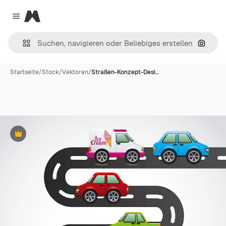
Magnific
Close menu
Nach B
Startseite
/
Stock
/
Vektoren
/
Straßen-Konzept-Desi…
Premium