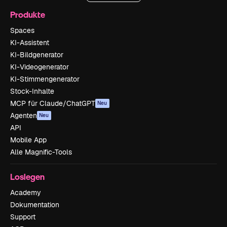
Produkte
Spaces
KI-Assistent
KI-Bildgenerator
KI-Videogenerator
KI-Stimmengenerator
Stock-Inhalte
MCP für Claude/ChatGPT
Neu
Agenten
Neu
API
Mobile App
Alle Magnific-Tools
Loslegen
Academy
Dokumentation
Support