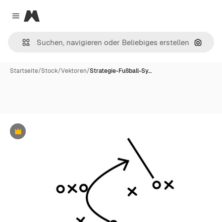
Magnific
Close menu
Nach B
Startseite
/
Stock
/
Vektoren
/
Strategie-Fußball-Sy…
Premium