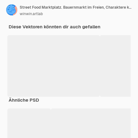
Street Food Marktplatz. Bauernmarkt im Freien, Charaktere kaufen und verkaufen Gemüse, Brot, Blumen und andere Produkte, Straßeneinkaufshandelsillustration. Lokale Kioske, Verkaufsstände für Lebensmittel
winwin.artlab
Diese Vektoren könnten dir auch gefallen
Ähnliche PSD