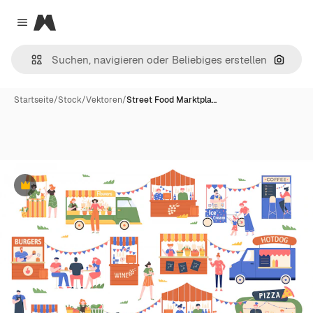
Magnific
Close menu
Nach B
Startseite
/
Stock
/
Vektoren
/
Street Food Marktpla…
Premium