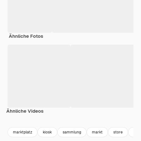
Ähnliche Fotos
Ähnliche Videos
Premium
Premium
Generiert von KI
Premium
Premium
marktplatz
kiosk
sammlung
markt
store
cha