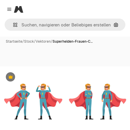
Magnific
Close menu
Nach B
Startseite
/
Stock
/
Vektoren
/
Superhelden-Frauen-C…
Premium