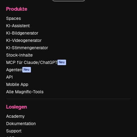
Produkte
Spaces
KI-Assistent
KI-Bildgenerator
KI-Videogenerator
KI-Stimmengenerator
Stock-Inhalte
MCP für Claude/ChatGPT
Neu
Agenten
Neu
API
Mobile App
Alle Magnific-Tools
Loslegen
Academy
Dokumentation
Support