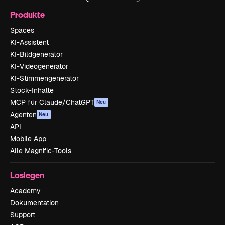
Produkte
Spaces
KI-Assistent
KI-Bildgenerator
KI-Videogenerator
KI-Stimmengenerator
Stock-Inhalte
MCP für Claude/ChatGPT
Neu
Agenten
Neu
API
Mobile App
Alle Magnific-Tools
Loslegen
Academy
Dokumentation
Support