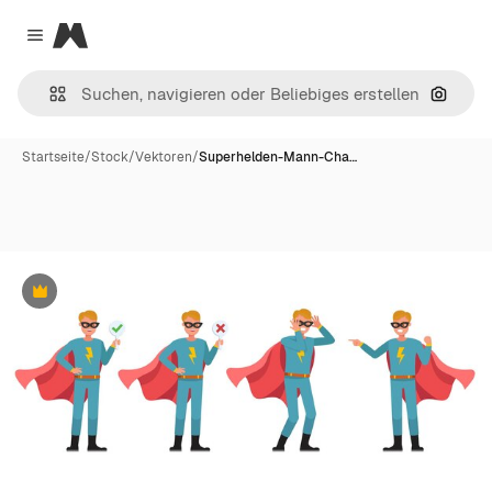
Magnific
Close menu
Nach B
Startseite
/
Stock
/
Vektoren
/
Superhelden-Mann-Cha…
Premium