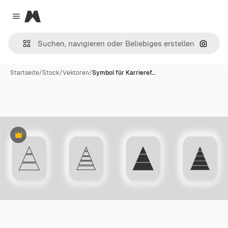
Magnific
Close menu
Nach B
Startseite
/
Stock
/
Vektoren
/
Symbol für Karrieref…
Premium