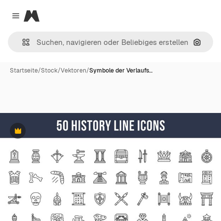
Magnific
Close menu
Nach B
Startseite
/
Stock
/
Vektoren
/
Symbole der Verlaufs…
Premium