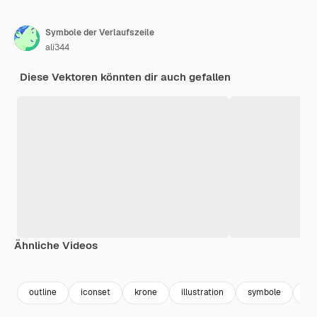
Symbole der Verlaufszeile
ali344
Diese Vektoren könnten dir auch gefallen
Ähnliche Videos
Premium
Premium
Generiert von KI
Premium
Premium
Generiert v
outline
iconset
krone
illustration
symbole
um