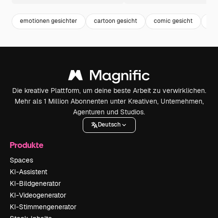
emotionen gesichter
cartoon gesicht
comic gesicht
em
Die kreative Plattform, um deine beste Arbeit zu verwirklichen.
Mehr als 1 Million Abonnenten unter Kreativen, Unternehmen,
Agenturen und Studios.
Deutsch
Produkte
Spaces
KI-Assistent
KI-Bildgenerator
KI-Videogenerator
KI-Stimmengenerator