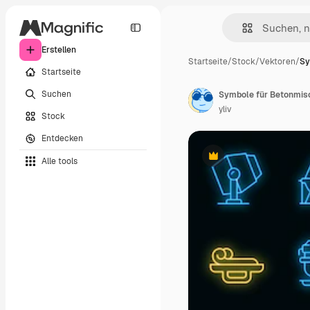
Erstellen
Startseite
/
Stock
/
Vektoren
/
Sy
Startseite
Suchen
yliv
Stock
Entdecken
Alle tools
Premium