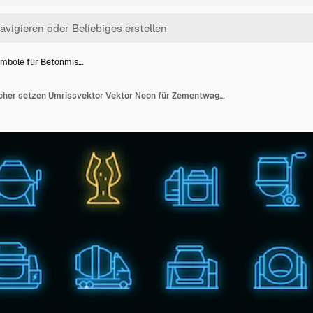
mbole für Betonmis…
Symbole für Betonmischer setzen Umrissvektor Vektor Neon für Zementwagen