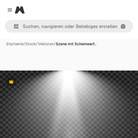
Magnific
Close menu
Nach B
Startseite
/
Stock
/
Vektoren
/
Szene mit Scheinwerf…
Premium