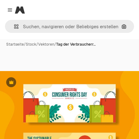
Magnific
Close menu
Nach B
Startseite
/
Stock
/
Vektoren
/
Tag der Verbraucherr…
Premium