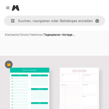
Magnific
Close menu
Nach B
Startseite
/
Stock
/
Vektoren
/
Tagesplaner-Vorlage …
Premium