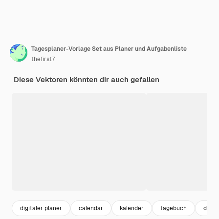
Tagesplaner-Vorlage Set aus Planer und Aufgabenliste
thefirst7
Diese Vektoren könnten dir auch gefallen
digitaler planer
calendar
kalender
tagebuch
datu