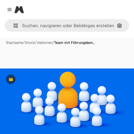
Magnific
Close menu
Nach B
Startseite
/
Stock
/
Vektoren
/
Team mit Führungskon…
Premium