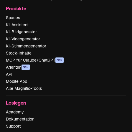
Produkte
Spaces
KI-Assistent
KI-Bildgenerator
KI-Videogenerator
KI-Stimmengenerator
Stock-Inhalte
MCP für Claude/ChatGPT
Neu
Agenten
Neu
API
Mobile App
Alle Magnific-Tools
Loslegen
Academy
Dokumentation
Support