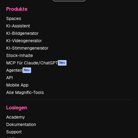
Produkte
Spaces
KI-Assistent
KI-Bildgenerator
KI-Videogenerator
KI-Stimmengenerator
Stock-Inhalte
MCP für Claude/ChatGPT
Neu
Agenten
Neu
API
Mobile App
Alle Magnific-Tools
Loslegen
Academy
Dokumentation
Support