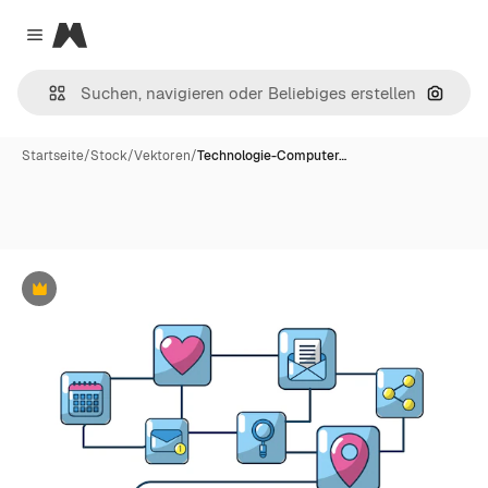
Magnific
Close menu
Nach B
Startseite
/
Stock
/
Vektoren
/
Technologie-Computer…
Premium