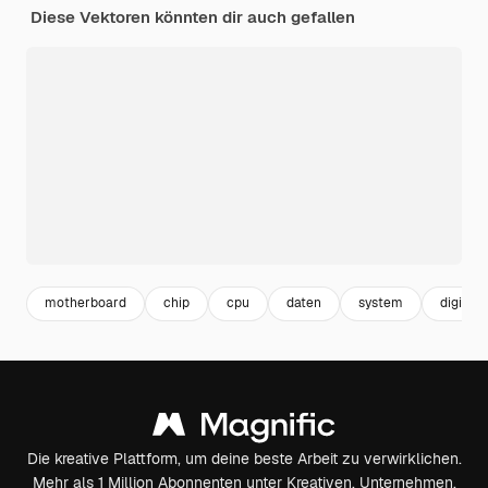
Diese Vektoren könnten dir auch gefallen
motherboard
chip
cpu
daten
system
digitali
Die kreative Plattform, um deine beste Arbeit zu verwirklichen.
Mehr als 1 Million Abonnenten unter Kreativen, Unternehmen,