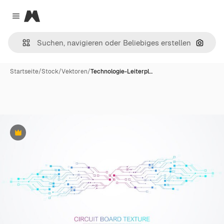
Magnific
Close menu
Nach B
Startseite
/
Stock
/
Vektoren
/
Technologie-Leiterpl…
Premium