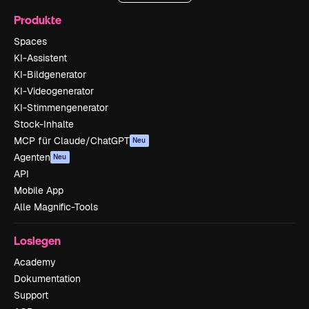
Produkte
Spaces
KI-Assistent
KI-Bildgenerator
KI-Videogenerator
KI-Stimmengenerator
Stock-Inhalte
MCP für Claude/ChatGPT
Neu
Agenten
Neu
API
Mobile App
Alle Magnific-Tools
Loslegen
Academy
Dokumentation
Support