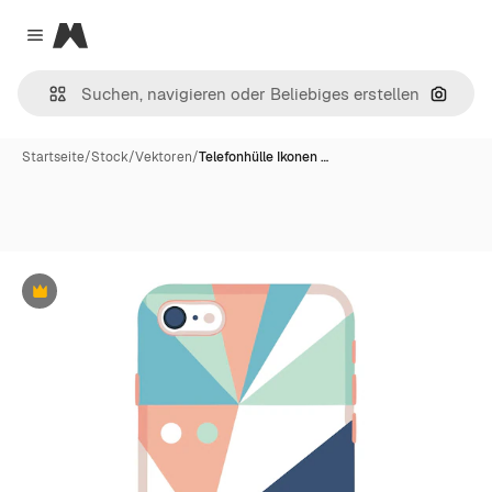
Magnific
Close menu
Nach B
Startseite
/
Stock
/
Vektoren
/
Telefonhülle Ikonen …
Premium