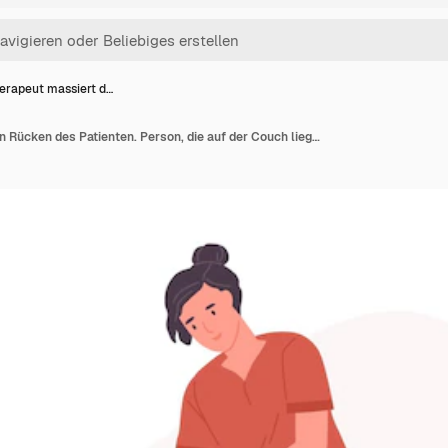
erapeut massiert d…
Therapeut massiert den Rücken des Patienten. Person, die auf der Couch liegt und eine Körper-SPA-Behandlung genießt. Wellness-Physiotherapie im Salon. Farbige flache Cartoon-Vektor-Illustration isoliert auf weißem Hintergrund.