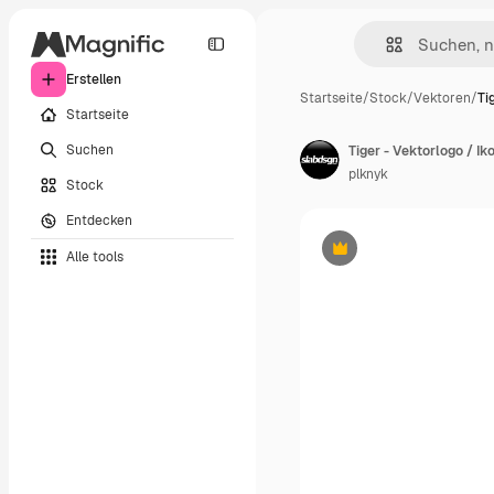
Erstellen
Startseite
/
Stock
/
Vektoren
/
Ti
Startseite
Suchen
Tiger - Vektorlogo / I
plknyk
Stock
Entdecken
Alle tools
Premium