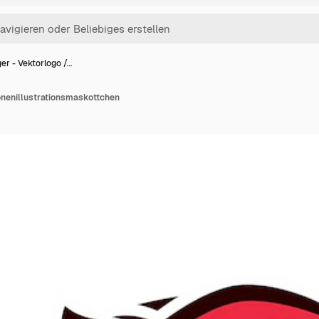
ger - Vektorlogo /…
konenillustrationsmaskottchen