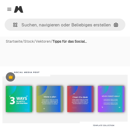
Magnific
Close menu
Nach B
Startseite
/
Stock
/
Vektoren
/
Tipps für das Social…
Premium