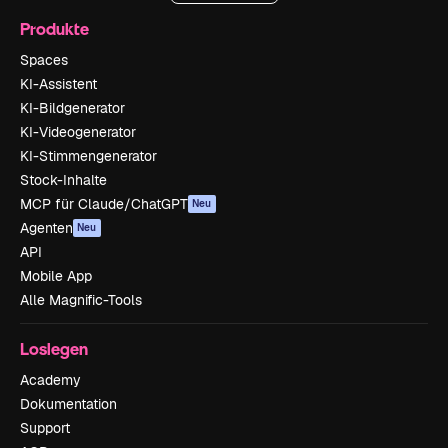
Produkte
Spaces
KI-Assistent
KI-Bildgenerator
KI-Videogenerator
KI-Stimmengenerator
Stock-Inhalte
MCP für Claude/ChatGPT
Neu
Agenten
Neu
API
Mobile App
Alle Magnific-Tools
Loslegen
Academy
Dokumentation
Support