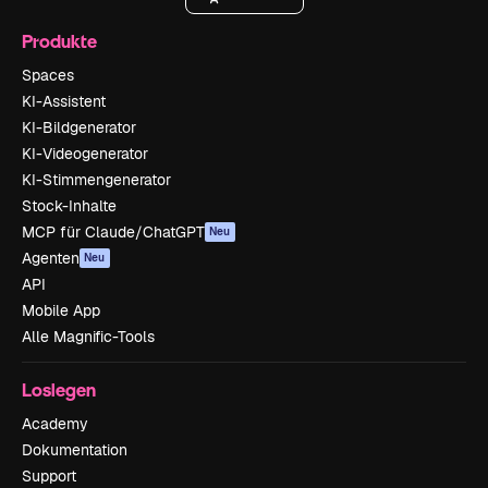
Produkte
Spaces
KI-Assistent
KI-Bildgenerator
KI-Videogenerator
KI-Stimmengenerator
Stock-Inhalte
MCP für Claude/ChatGPT
Neu
Agenten
Neu
API
Mobile App
Alle Magnific-Tools
Loslegen
Academy
Dokumentation
Support