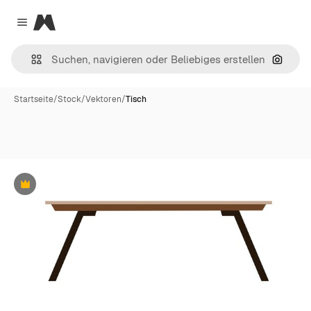
Magnific
Close menu
Nach B
Startseite
/
Stock
/
Vektoren
/
Tisch
Premium