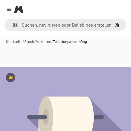
Magnific
Close menu
Nach B
Startseite
/
Stock
/
Vektoren
/
Toilettenpapier häng…
Premium