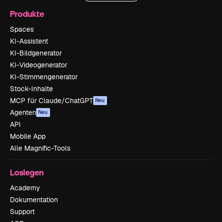
Produkte
Spaces
KI-Assistent
KI-Bildgenerator
KI-Videogenerator
KI-Stimmengenerator
Stock-Inhalte
MCP für Claude/ChatGPT
Neu
Agenten
Neu
API
Mobile App
Alle Magnific-Tools
Loslegen
Academy
Dokumentation
Support