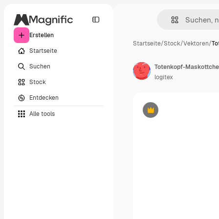
Erstellen
Startseite
/
Stock
/
Vektoren
/
To
Startseite
Suchen
Totenkopf-Maskottch
logitex
Stock
Entdecken
Alle tools
Premium