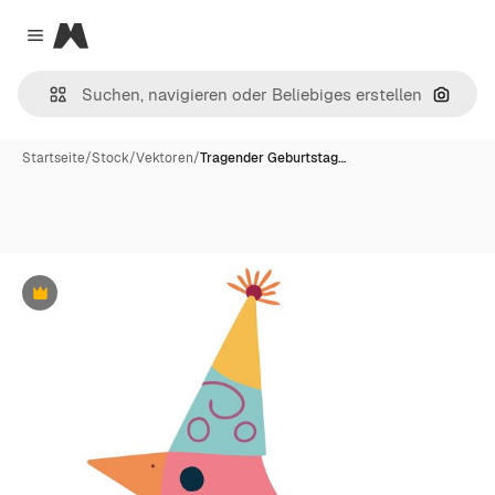
Magnific
Close menu
Nach B
Startseite
/
Stock
/
Vektoren
/
Tragender Geburtstag…
Premium