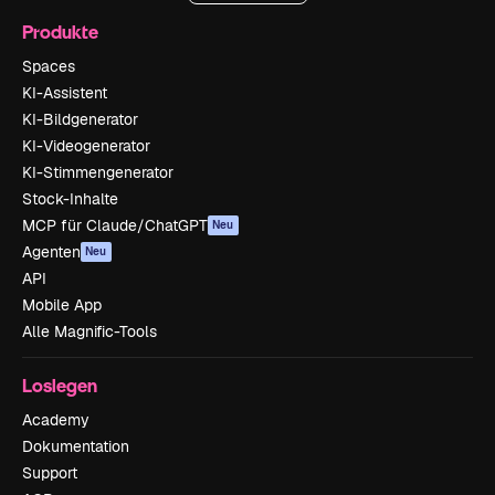
Produkte
Spaces
KI-Assistent
KI-Bildgenerator
KI-Videogenerator
KI-Stimmengenerator
Stock-Inhalte
MCP für Claude/ChatGPT
Neu
Agenten
Neu
API
Mobile App
Alle Magnific-Tools
Loslegen
Academy
Dokumentation
Support