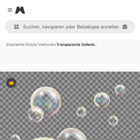
Magnific
Close menu
Nach B
Startseite
/
Stock
/
Vektoren
/
Transparente Seifenb…
Premium