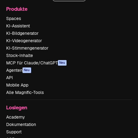
Produkte
Spaces
KI-Assistent
KI-Bildgenerator
KI-Videogenerator
KI-Stimmengenerator
Stock-Inhalte
MCP für Claude/ChatGPT
Neu
Agenten
Neu
API
Mobile App
Alle Magnific-Tools
Loslegen
Academy
Dokumentation
Support