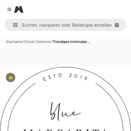
Magnific
Close menu
Nach B
Startseite
/
Stock
/
Vektoren
/
Trendiges minimales …
Premium